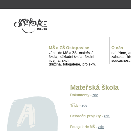
Přejít k hlavnímu obsahu
Základní
škola a
Mateřská
škola
Ostopovice
MŠ a ZŠ Ostopovice
O nás
zápis do MŠ a ZŠ,
mateřská
nabízíme,
a
škola,
základní škola,
školní
zahrada,
hi
jídelna,
školní
současnost,
družina,
fotogalerie,
projekty,
Mateřská škola
Dokumenty -
zde
Třídy -
zde
Celoroční projekty -
zde
Fotogalerie MŠ -
zde