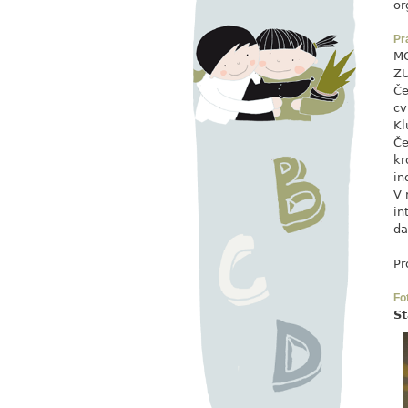
or
Pr
MC
ZU
Če
cv
Kl
Če
kr
in
V 
in
da
Pr
Fo
St