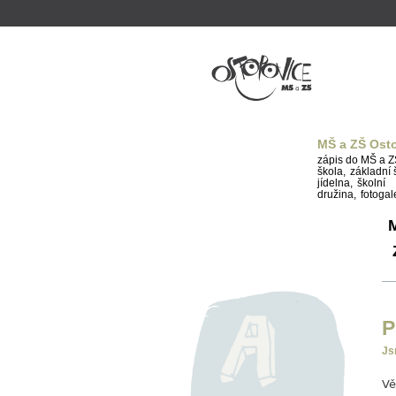
Základní
škola a
Mateřská
škola
Ostopovice
MŠ a ZŠ Ost
zápis do MŠ a Z
škola,
základní 
jídelna,
školní
družina,
fotogal
M
P
Js
Vě