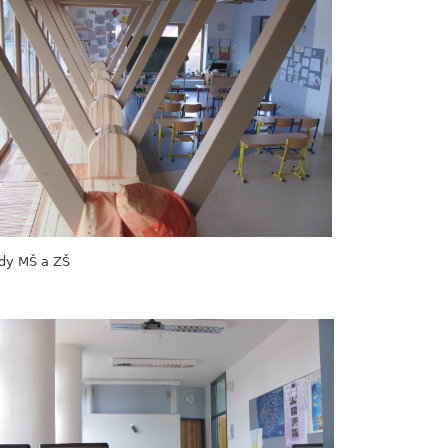
ídy MŠ a ZŠ