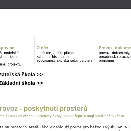
Přejít k hlavnímu obsahu
opovice
O nás
Provoz, dokume
Š,
mateřská
nabízíme,
areál,
přírodní
provoz,
dokumenty,
škola,
školní
zahrada,
historie po
poradenské pracoviš
současnost,
školská rada,
partneři
pronájmu
erie,
projekty,
ateřská škola >>
Základní škola >>
rovoz - poskytnutí prostorů
me školou otevřenou - prostory školy jsou veřejné a mají sloužit nám všem
tšina prostor v areálu školy neslouží pouze pro běžnou výuku MŠ a ZŠ