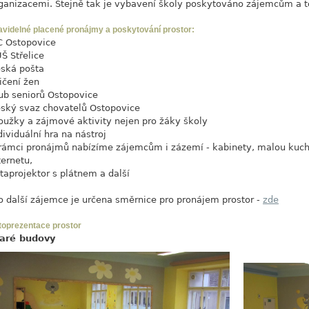
ganizacemi. Stejně tak je vybavení školy poskytováno zájemcům a to
avidelné placené pronájmy a poskytování prostor:
 Ostopovice
Š Střelice
ská pošta
ičení žen
ub seniorů Ostopovice
ský svaz chovatelů Ostopovice
oužky a zájmové aktivity nejen pro žáky školy
dividuální hra na nástroj
rámci pronájmů nabízíme zájemcům i zázemí - kabinety, malou kuchy
ternetu,
taprojektor s plátnem a další
o další zájemce je určena směrnice pro pronájem prostor -
zde
toprezentace prostor
aré budovy