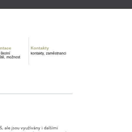
ntace
Kontakty
školní
kontakty,
zaměstnanci
tě,
možnost
, ale jsou využívány i dalšími